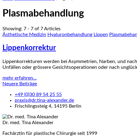
Plasmabehandlung
Showing: 7 - 7 of 7 Articles
Ästhetische Medizin
Hyaluronbehandlung
Lippen
Plasmabehan
Lippenkorrektur
Lippenkorrekturen werden bei Asymmetrien, Narben, und nach
Unfällen oder grössere Gesichtsoperationen oder nach unglück
mehr erfahren…
Beitragsnavigation
Neuere Beiträge
+49 (0)30 89 54 25 55
praxis@dr.tina-alexander.de
Frischlingssteig 4, 14195 Berlin
Dr. med. Tina Alexander
Fachärztin für plastische Chirurgie seit 1999