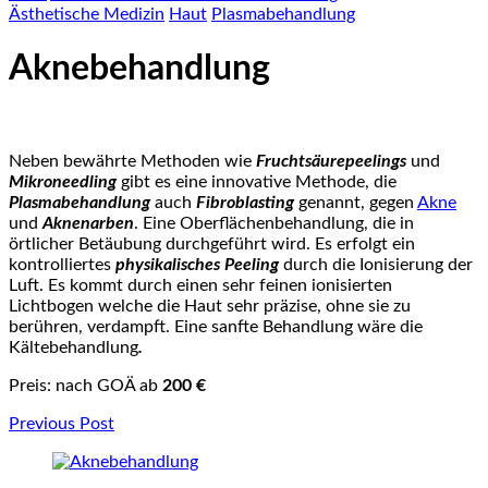
Ästhetische Medizin
Haut
Plasmabehandlung
Aknebehandlung
Neben bewährte Methoden wie
Fruchtsäurepeelings
und
Mikroneedling
gibt es eine innovative Methode, die
Plasmabehandlung
auch
Fibroblasting
genannt, gegen
Akne
und
Aknenarben
. Eine Oberflächenbehandlung, die in
örtlicher Betäubung durchgeführt wird. Es erfolgt ein
kontrolliertes
physikalisches Peeling
durch die Ionisierung der
Luft. Es kommt durch einen sehr feinen ionisierten
Lichtbogen welche die Haut sehr präzise, ohne sie zu
berühren, verdampft. Eine sanfte Behandlung wäre die
Kältebehandlung
.
Preis: nach GOÄ ab
200 €
Post
Previous Post
Navigation