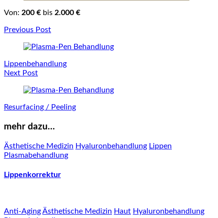
Von:
200 €
bis
2.000 €
Post
Previous Post
Navigation
Lippenbehandlung
Next Post
Resurfacing / Peeling
mehr dazu…
Ästhetische Medizin
Hyaluronbehandlung
Lippen
Plasmabehandlung
Lippenkorrektur
Anti-Aging
Ästhetische Medizin
Haut
Hyaluronbehandlung